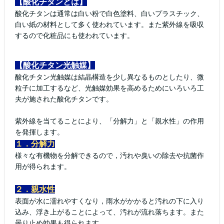
【酸化チタンとは】
酸化チタンは通常は白い粉で白色塗料、白いプラスチック、
白い紙の材料として多く使われています。また紫外線を吸収
するので化粧品にも使われています。
【酸化チタン光触媒】
酸化チタン光触媒は結晶構造を少し異なるものとしたり、微
粒子に加工するなど、光触媒効果を高めるためにいろいろ工
夫が施された酸化チタンです。
紫外線を当てることにより、「分解力」と「親水性」の作用
を発揮します。
１．分解力
様々な有機物を分解できるので，汚れや臭いの除去や抗菌作
用が得られます。
２．親水性
表面が水に濡れやすくなり，雨水がかかると汚れの下に入り
込み、浮き上がることによって、汚れが流れ落ちます。また
曇り止め効果も得られます。