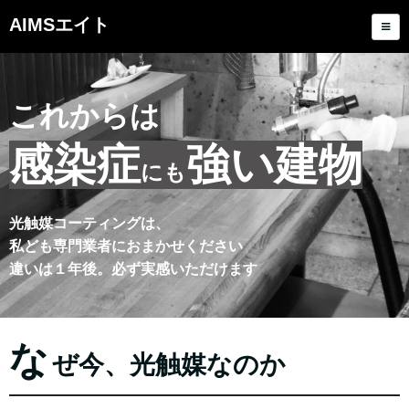
AIMSエイト
これからは
感染症
強い
建物
にも
光触媒コーティングは、
私ども専門業者におまかせください
違いは１年後。必ず実感いただけます
な
ぜ今、光触媒なのか